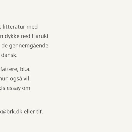
 litteratur med
hun dykke ned Haruki
gt: de gennemgående
 dansk.
attere, bl.a.
hun også vil
kis essay om
ek@brk.dk
eller tlf.