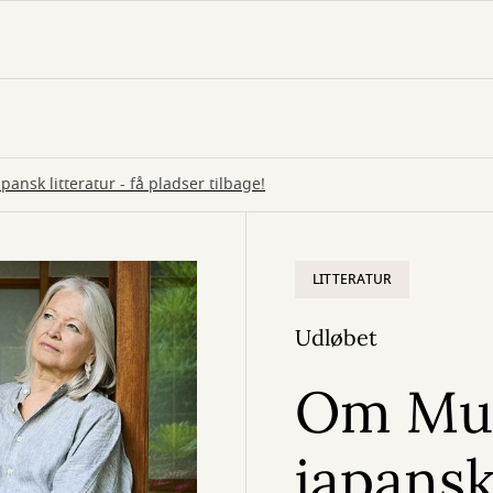
nsk litteratur - få pladser tilbage!
LITTERATUR
Udløbet
Om Mur
japansk