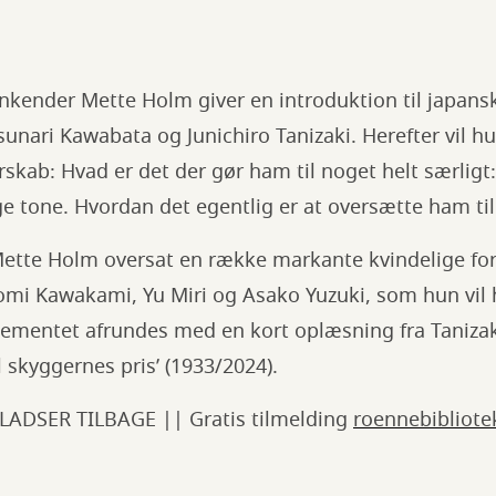
kender Mette Holm giver en introduktion til japansk
sunari Kawabata og Junichiro Tanizaki. Herefter vil 
rskab: Hvad er det der gør ham til noget helt særli
e tone. Hvordan det egentlig er at oversætte ham til
ette Holm oversat en række markante kvindelige forf
omi Kawakami, Yu Miri og Asako Yuzuki, som hun vil 
ementet afrundes med en kort oplæsning fra Taniza
l skyggernes pris’ (1933/2024).
LADSER TILBAGE || Gratis tilmelding
roennebibliot