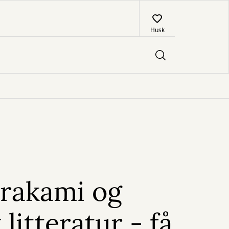
Husk
akami og
 litteratur - få