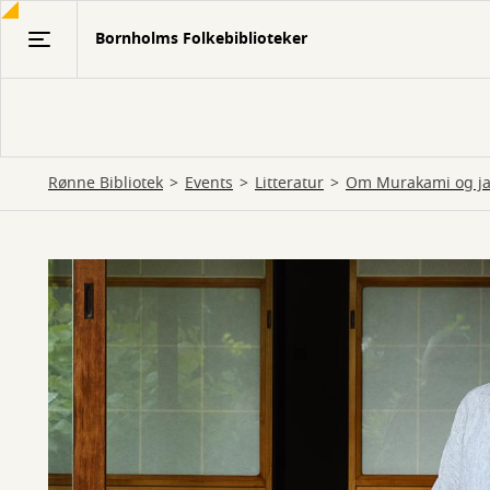
Gå
Bornholms Folkebiblioteker
til
hovedindhold
Rønne Bibliotek
Events
Litteratur
Om Murakami og japa