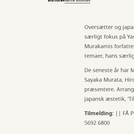
Bibliotek
Rønne Bibliotek
Oversætter og japan
særligt fokus på Ya
Murakamis forfatte
temaer, hans særlig
De seneste år har M
Sayaka Murata, Hir
præsentere. Arrang
japansk æstetik, ’Ti
Tilmelding:
|| FÅ P
5692 6800