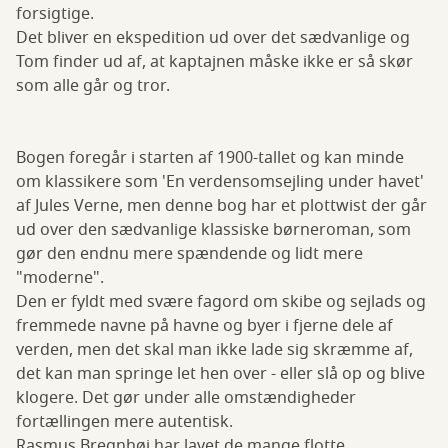
forsigtige.
Det bliver en ekspedition ud over det sædvanlige og
Tom finder ud af, at kaptajnen måske ikke er så skør
som alle går og tror.
Bogen foregår i starten af 1900-tallet og kan minde
om klassikere som 'En verdensomsejling under havet'
af Jules Verne, men denne bog har et plottwist der går
ud over den sædvanlige klassiske børneroman, som
gør den endnu mere spændende og lidt mere
"moderne".
Den er fyldt med svære fagord om skibe og sejlads og
fremmede navne på havne og byer i fjerne dele af
verden, men det skal man ikke lade sig skræmme af,
det kan man springe let hen over - eller slå op og blive
klogere. Det gør under alle omstændigheder
fortællingen mere autentisk.
Rasmus Bregnhøi har lavet de mange flotte