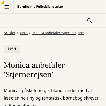
Gå
Bornholms Folkebiblioteker
til
hovedindhold
Artikler
Børn
Monica anbefaler 'Stjernerejsen'
BØRN
Monica anbefaler
'Stjernerejsen'
Monicas påskeferie gik blandt andet med at
læse en helt ny og fantastisk børnebog skrevet
af Benny Bødker.