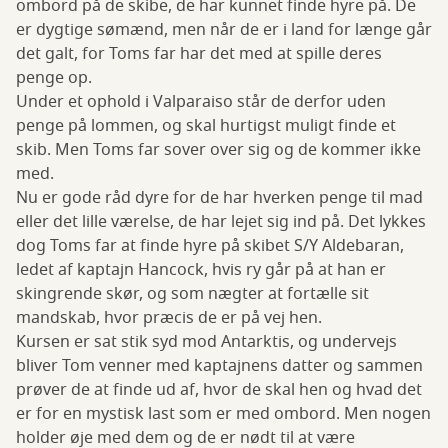
ombord på de skibe, de har kunnet finde hyre på. De
er dygtige sømænd, men når de er i land for længe går
det galt, for Toms far har det med at spille deres
penge op.
Under et ophold i Valparaiso står de derfor uden
penge på lommen, og skal hurtigst muligt finde et
skib. Men Toms far sover over sig og de kommer ikke
med.
Nu er gode råd dyre for de har hverken penge til mad
eller det lille værelse, de har lejet sig ind på. Det lykkes
dog Toms far at finde hyre på skibet S/Y Aldebaran,
ledet af kaptajn Hancock, hvis ry går på at han er
skingrende skør, og som nægter at fortælle sit
mandskab, hvor præcis de er på vej hen.
Kursen er sat stik syd mod Antarktis, og undervejs
bliver Tom venner med kaptajnens datter og sammen
prøver de at finde ud af, hvor de skal hen og hvad det
er for en mystisk last som er med ombord. Men nogen
holder øje med dem og de er nødt til at være