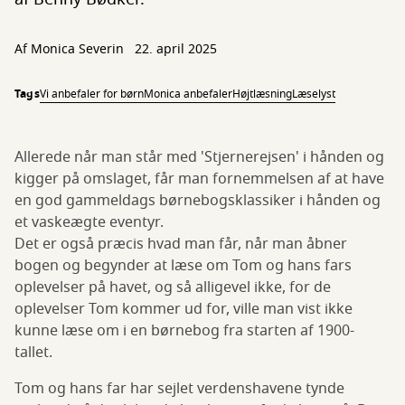
Af
Monica Severin
22. april 2025
Tags
Vi anbefaler for børn
Monica anbefaler
Højtlæsning
Læselyst
Allerede når man står med 'Stjernerejsen' i hånden og
kigger på omslaget, får man fornemmelsen af at have
en god gammeldags børnebogsklassiker i hånden og
et vaskeægte eventyr.
Det er også præcis hvad man får, når man åbner
bogen og begynder at læse om Tom og hans fars
oplevelser på havet, og så alligevel ikke, for de
oplevelser Tom kommer ud for, ville man vist ikke
kunne læse om i en børnebog fra starten af 1900-
tallet.
Tom og hans far har sejlet verdenshavene tynde