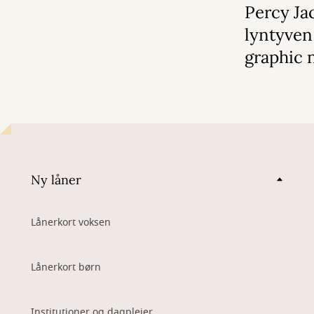
Percy Ja
lyntyven
graphic 
Ny låner
Lånerkort voksen
Lånerkort børn
Institutioner og dagplejer