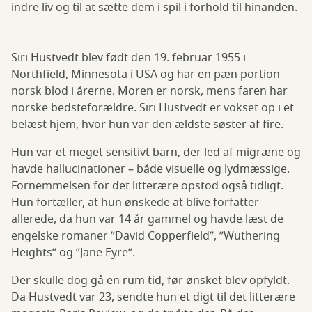
indre liv og til at sætte dem i spil i forhold til hinanden.
Siri Hustvedt blev født den 19. februar 1955 i
Northfield, Minnesota i USA og har en pæn portion
norsk blod i årerne. Moren er norsk, mens faren har
norske bedsteforældre. Siri Hustvedt er vokset op i et
belæst hjem, hvor hun var den ældste søster af fire.
Hun var et meget sensitivt barn, der led af migræne og
havde hallucinationer – både visuelle og lydmæssige.
Fornemmelsen for det litterære opstod også tidligt.
Hun fortæller, at hun ønskede at blive forfatter
allerede, da hun var 14 år gammel og havde læst de
engelske romaner ”David Copperfield”, ”Wuthering
Heights” og ”Jane Eyre”.
Der skulle dog gå en rum tid, før ønsket blev opfyldt.
Da Hustvedt var 23, sendte hun et digt til det litterære