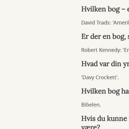
Hvilken bog – e
David Trads: 'Amerik
Er der en bog,
Robert Kennedy: 'En
Hvad var din y
'Davy Crockett'.
Hvilken bog ha
Bibelen.
Hvis du kunne 
være?