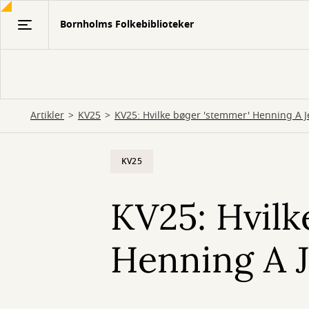
Gå
Bornholms Folkebiblioteker
til
hovedindhold
Artikler
KV25
KV25: Hvilke bøger 'stemmer' Henning A 
KV25
KV25: Hvilk
Henning A 