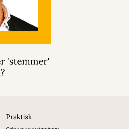
er 'stemmer'
å?
Praktisk