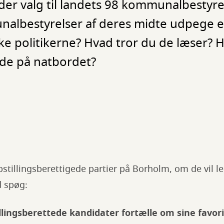
er valg til landets 98 kommunalbestyrel
nalbestyrelser af deres midte udpege 
e politikerne? Hvad tror du de læser? 
de på natbordet?
pstillingsberettigede partier på Borholm, om de vil le
d spøg:
tillingsberettede kandidater fortælle om sine favor