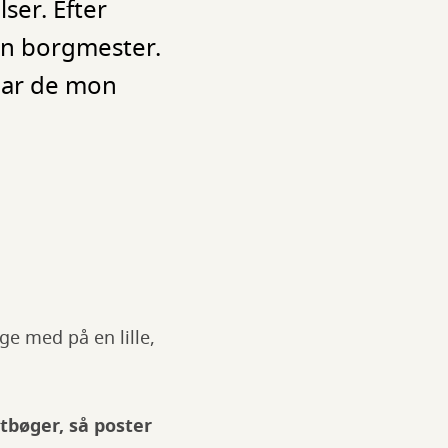
ser. Efter
en borgmester.
Har de mon
ge med på en lille,
itbøger, så poster