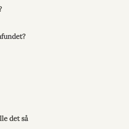
?
mfundet?
le det så