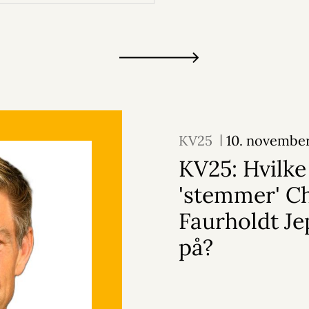
KV25
10. novembe
KV25: Hvilke
'stemmer' Ch
Faurholdt J
på?