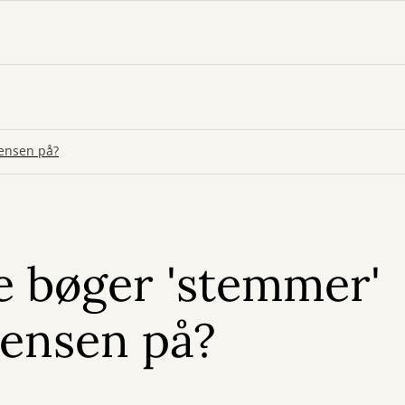
Jensen på?
e bøger 'stemmer'
Jensen på?