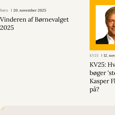
Børn
20. november 2025
Vinderen af Børnevalget
2025
KV25
12. n
KV25: Hv
bøger 's
Kasper F
på?