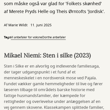
som måske også var glad for 'Folkets skønhed'
af Merete Pryds Helle og Theis Ørntofts 'Jordisk'.
Af
Marie Wildt
11. juni 2025
Tags
Vi anbefaler for voksne
Dorthe anbefaler
Mikael Niemi: Sten i silke (2023)
Sten i Silke er en alvorlig og indlevende familiesaga,
der tager udgangspunkt i et fund af et
menneskeskelet i en nordsvensk mose ved Pajala.
Fundet vækker gamle hemmeligheder til live og fører
læseren tilbage til områdets barske historie med
fattige husmandsfamilier, der kæmpede for
rettigheder og overlevelse under anlæggelsen af en
vej gennem skovene. Klassekampen splittede familier,