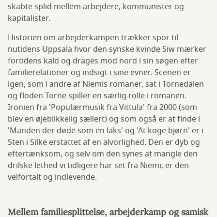
skabte splid mellem arbejdere, kommunister og
kapitalister.
Historien om arbejderkampen trækker spor til
nutidens Uppsala hvor den synske kvinde Siw mærker
fortidens kald og drages mod nord i sin søgen efter
familierelationer og indsigt i sine evner. Scenen er
igen, som i andre af Niemis romaner, sat i Tornedalen
og floden Torne spiller en særlig rolle i romanen.
Ironien fra 'Populærmusik fra Vittula' fra 2000 (som
blev en øjeblikkelig sællert) og som også er at finde i
'Manden der døde som en laks' og 'At koge bjørn' er i
Sten i Silke erstattet af en alvorlighed. Den er dyb og
eftertænksom, og selv om den synes at mangle den
drilske lethed vi tidligere har set fra Niemi, er den
velfortalt og indlevende.
Mellem familiesplittelse, arbejderkamp og samisk