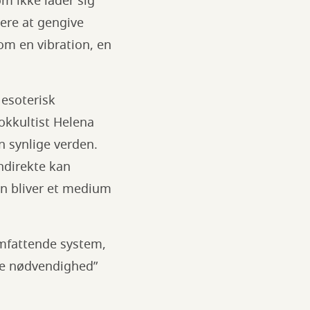
m ikke lader sig
gere at gengive
om en vibration, en
 esoterisk
okkultist Helena
n synlige verden.
ndirekte kan
en bliver et medium
omfattende system,
re nødvendighed”