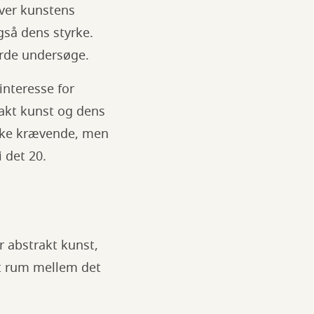
over kunstens
så dens styrke.
urde undersøge.
interesse for
rakt kunst og dens
irke krævende, men
 det 20.
r abstrakt kunst,
et rum mellem det