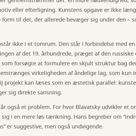
, der gennemstrømmer det: en indre nødvendighed, so
motiv eller efterligning. Kunstens opgave er ikke læn
 form til det, der allerede bevæger sig under den – s
tår ikke i et tomrum. Den står i forbindelse med en
ingen af det 19. århundrede, præget af den russiske 
 som forsøgte at formulere en skjult struktur bag de
emtrænges virkeligheden af åndelige lag, som kun i
j projekt kan læses som en æstetisk parallel: kunst
ger sig direkte sansning.
år også et problem. For hvor Blavatsky udvikler et 
 sig i en mere løs tænkning. Hans begreber om “ind
ns” er suggestive, men også undvigende.