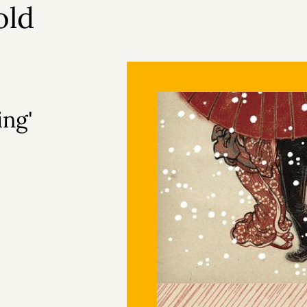
old
ing'