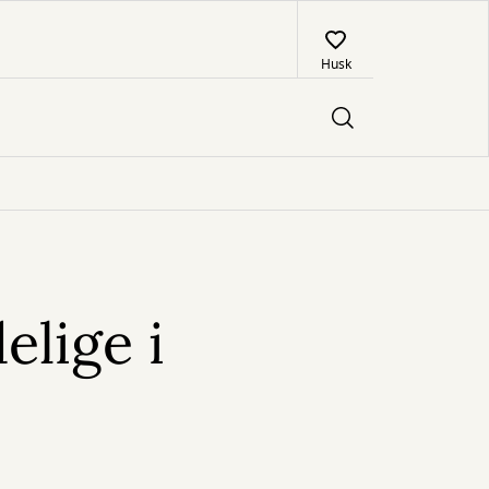
Husk
elige i