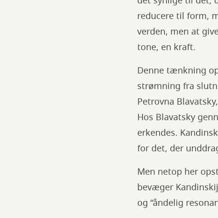
det synlige til det
reducere til form, 
verden, men at give
tone, en kraft.
Denne tænkning ops
strømning fra slutn
Petrovna Blavatsky,
Hos Blavatsky genn
erkendes. Kandinski
for det, der unddra
Men netop her opst
bevæger Kandinskij
og “åndelig resona