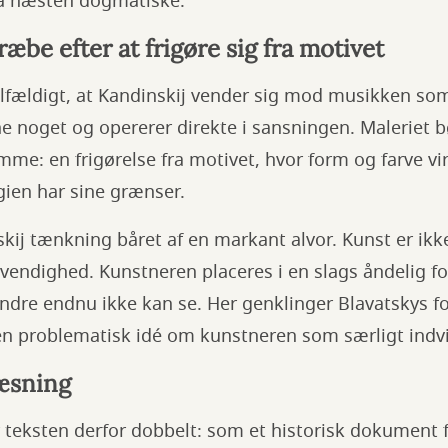
tå næsten dogmatiske.
æbe efter at frigøre sig fra motivet
tilfældigt, at Kandinskij vender sig mod musikken so
ne noget og opererer direkte i sansningen. Maleriet b
me: en frigørelse fra motivet, hvor form og farve vi
gien har sine grænser.
skij tænkning båret af en markant alvor. Kunst er ik
ndighed. Kunstneren placeres i en slags åndelig fo
andre endnu ikke kan se. Her genklinger Blavatskys fo
en problematisk idé om kunstneren som særligt indvi
æsning
 teksten derfor dobbelt: som et historisk dokument f