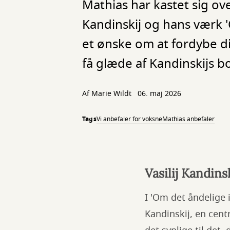
Mathias har kastet sig ove
Kandinskij og hans værk '
et ønske om at fordybe di
få glæde af Kandinskijs b
Af
Marie Wildt
06. maj 2026
Tags
Vi anbefaler for voksne
Mathias anbefaler
Vasilij Kandins
I 'Om det åndelige 
Kandinskij, en cent