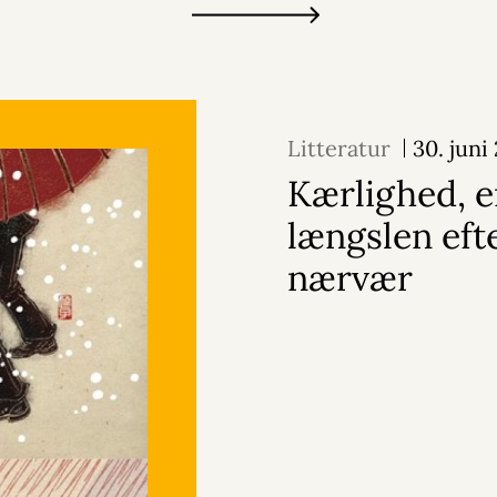
Litteratur
30. juni
Kærlighed, e
længslen eft
nærvær