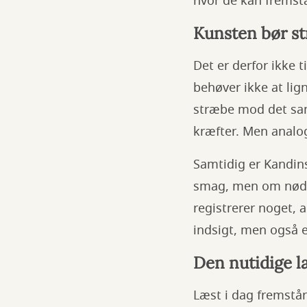
hvor de kan frems
Kunsten bør str
Det er derfor ikke 
behøver ikke at lig
stræbe mod det sam
kræfter. Men analo
Samtidig er Kandin
smag, men om nødve
registrerer noget, 
indsigt, men også 
Den nutidige l
Læst i dag fremstår