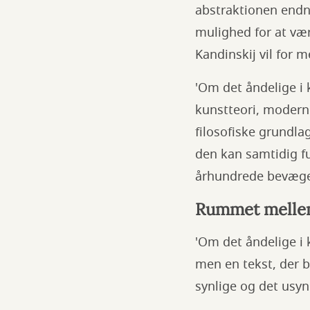
abstraktionen endn
mulighed for at væ
Kandinskij vil for 
'Om det åndelige i 
kunstteori, moderni
filosofiske grundl
den kan samtidig fu
århundrede bevæged
Rummet mellem 
'Om det åndelige i 
men en tekst, der 
synlige og det usyn