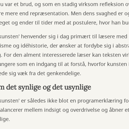
u var et brud, og som en stadig virksom refleksion 
re mere end repræsentation. Men dens svaghed er og
meget og ender til tider med at postulere, hvor han b
kunsten' henvender sig i dag primært til læsere med 
sme og idéhistorie, der ønsker at fordybe sig i abst
ag. For den alment interesserede læser kan teksten v
ngere som en indgang til at forstå, hvorfor kunsten i
e sig væk fra det genkendelige.
det synlige og det usynlige
kunsten' er således ikke blot en programerklæring fo
balancerer mellem indsigt og overdrivelse og åbner 
lige.