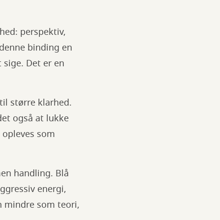
hed: perspektiv,
 denne binding en
sige. Det er en
til større klarhed.
 det også at lukke
n opleves som
men handling. Blå
ggressiv energi,
n mindre som teori,