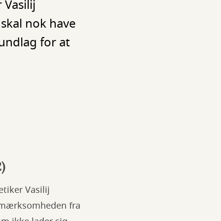
Vasilij
 skal nok have
undlag for at
)
tiker Vasilij
 opmærksomheden fra