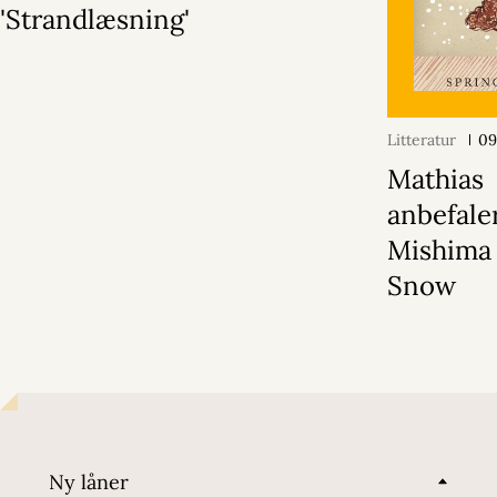
'Strandlæsning'
Litteratur
09
Mathias
anbefale
Mishima 
Snow
Ny låner